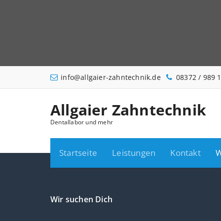
Zum
Inhalt
springen
info@allgaier-zahntechnik.de
08372 / 989 
Allgaier Zahntechnik
Dentallabor und mehr
Startseite
Leistungen
Kontakt
W
Wir suchen Dich